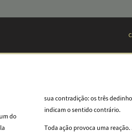
C
sua contradição: os três dedinh
a
indicam o sentido contrário.
mum do
la
Toda ação provoca uma reação. 