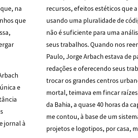
 que, na
recursos, efeitos estéticos que 
enhos que
usando uma pluralidade de códig
ssa,
não é suficiente para uma anális
ergar
seus trabalhos. Quando nos re
Paulo, Jorge Arbach estava de 
redações e oferecendo seus trab
 Arbach
trocar os grandes centros urban
única e
mortal, teimava em fincar raízes)
tância
da Bahia, a quase 40 horas da capi
os
me contou, à base de um sistema
e jornal à
projetos e logotipos, por casa, 