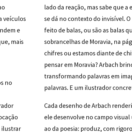
no
lado da reação, mas sabe que a e
a veículos
se dá no contexto do invisível. 
cendem e
feito de balas, ou são as balas
que, mais
sobrancelhas de Moravia, na pág
chifres ou estamos diante de ch
pensar em Moravia? Arbach brinc
transformando palavras em ima
os no
palavras. E um ilustrador concret
rador
Cada desenho de Arbach renderi
vocação
ele desenvolve no campo visual
ilustrar
ao da poesia: produz, com rigo