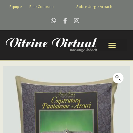
Equipe
Fale Conosco
Sobre Jorge Arbach
por Jorge Arbach