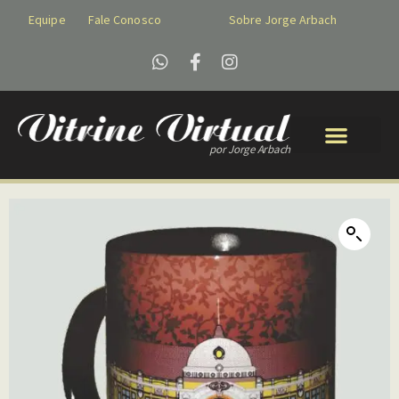
Equipe
Fale Conosco
Sobre Jorge Arbach
por Jorge Arbach