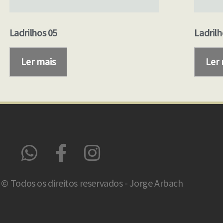
Ladrilhos 05
Ladrilh
Ler mais
Ler
© Todos os direitos reservados - Jorge Arbach