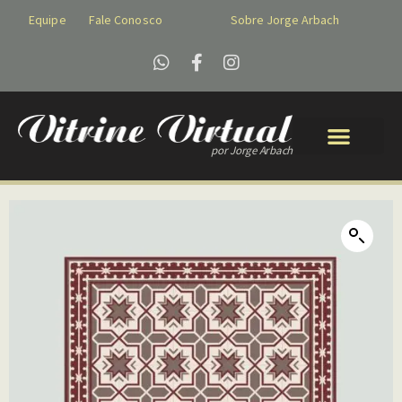
Equipe
Fale Conosco
Sobre Jorge Arbach
por Jorge Arbach