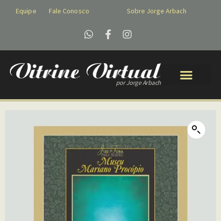
Equipe
Fale Conosco
Sobre Jorge Arbach
por Jorge Arbach