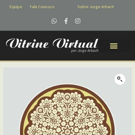
Equipe
Fale Conosco
Sobre Jorge Arbach
por Jorge Arbach