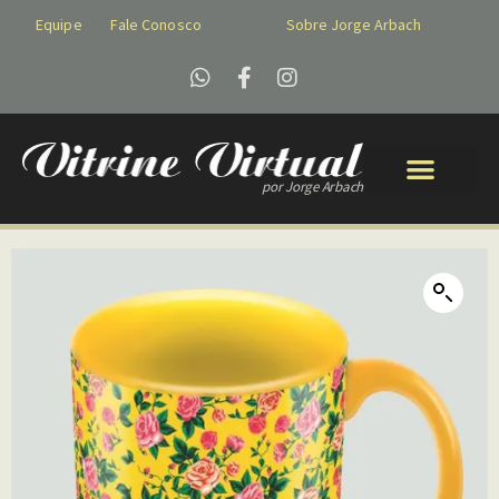
Equipe
Fale Conosco
Sobre Jorge Arbach
por Jorge Arbach