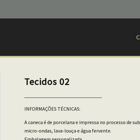
C
Tecidos 02
_______________________________
INFORMAÇÕES TÉCNICAS:
A caneca é de porcelana e impressa no processo de sub
micro-ondas, lava-louça e água fervente.
Embalagem personalizada.