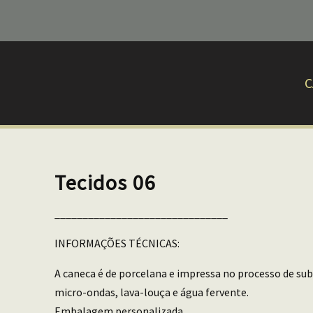
C
Tecidos 06
_______________________________
INFORMAÇÕES TÉCNICAS:
A caneca é de porcelana e impressa no processo de sub
micro-ondas, lava-louça e água fervente.
Embalagem personalizada.