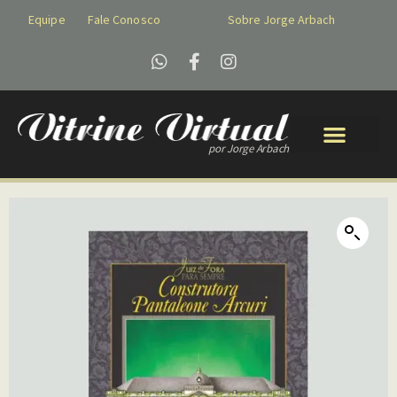
Equipe
Fale Conosco
Sobre Jorge Arbach
por Jorge Arbach