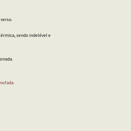
 verso.
érmica, sendo indelével e
conada.
mofada.