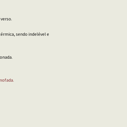
 verso.
érmica, sendo indelével e
conada.
mofada.