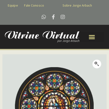
Equipe
Fale Conosco
Sobre Jorge Arbach
por Jorge Arbach