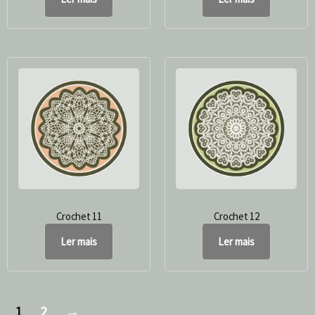
Crochet 11
Crochet 12
Ler mais
Ler mais
1
2
→